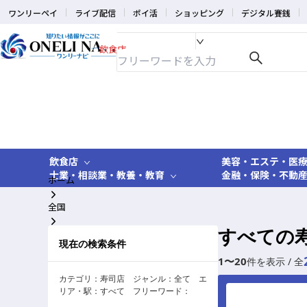
ワンリーペイ
ライブ配信
ポイ活
ショッピング
デジタル賽銭
飲食店
飲食店
美容・エステ・医
士業・相談業・教養・教育
金融・保険・不動
ホーム
全国
すべての
寿司店
現在の検索条件
1
〜
20
件を表示 / 全
カテゴリ：
寿司店
ジャンル：
全て
エ
リア・駅：
すべて
フリーワード：