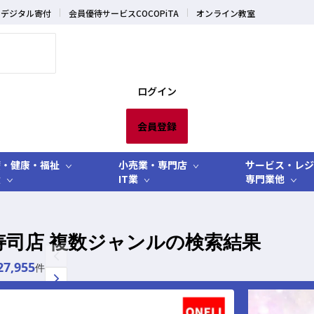
デジタル寄付
会員優待サービスCOCOPiTA
オンライン教室
ログイン
会員登録
療・健康・福祉
小売業・専門店
サービス・レジ
産
IT業
専門業他
寿司店 複数ジャンルの検索結果
27,955
件