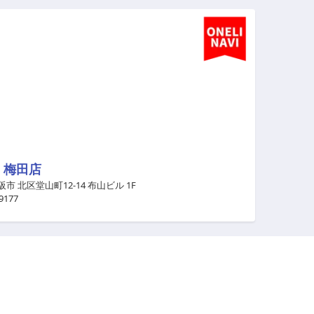
 梅田店
市 北区堂山町12-14 布山ビル 1F
9177