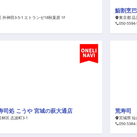
鮨割烹巴
外神田3-5-1 エトランゼ18秋葉原 1F
東京都 品
050-5594-
寿司処 こうや 宮城の萩大通店
荒寿司
林区 志波町3-1
宮城県 仙
050-5384-