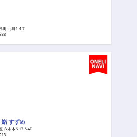
町 元町1-4-7
888
 鮨 すずめ
 六本木6-17-6 4F
213