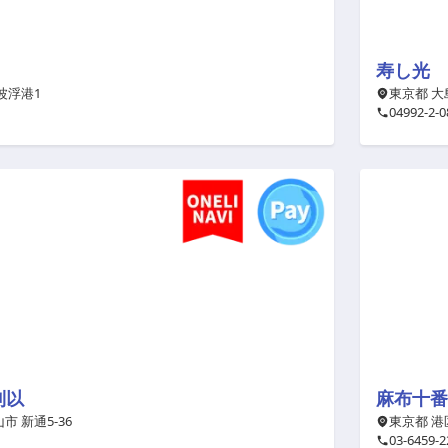
寿し光
波浮港1
東京都 大島
04992-2-0
利以
麻布十番
市 新通5-36
東京都 港区
03-6459-2