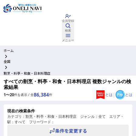
会員登録
検索
メニュー
ホーム
全国
割烹・料亭・和食・日本料理店
すべての割烹・料亭・和食・日本料理店 複数ジャンルの検
索結果
86,384
|
1
〜
20
とは
とは
件を表示 / 全
件
現在の検索条件
カテゴリ：
割烹・料亭・和食・日本料理店
ジャンル：
全て
エリア・
駅：
すべて
フリーワード：
条件を変更する