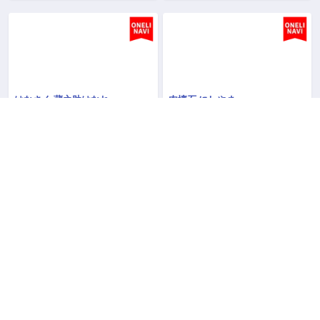
はなさく 蔵之助はなれ
肉懐石 にしやま
東京都 豊島区 西池袋３丁目３３−１７ 東武西池袋サンライトマンション
北海道 札幌市 中央区南５条西５丁目 ASIL札幌 1F
03-3971-8739
011-211-4303
京おばんざい 誠人
薄野 しんせん
愛知県 名古屋市 中村区名駅2-29-19
北海道 札幌市 中央区南４条西４丁目13−２ 第５グリーンビル ４階
000-0000-0000
011-600-6052