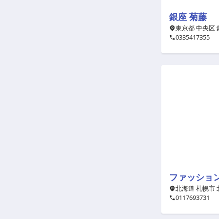
銀座 菊藤
東京都 中央区 銀
0335417355
ファッション市
北海道 札幌市 北
0117693731