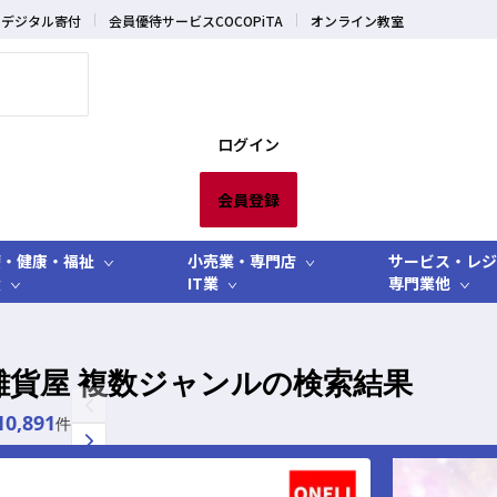
デジタル寄付
会員優待サービスCOCOPiTA
オンライン教室
ログイン
会員登録
療・健康・福祉
小売業・専門店
サービス・レジ
産
IT業
専門業他
雑貨屋 複数ジャンルの検索結果
10,891
件