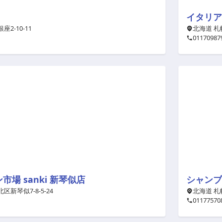
イタリア
座2-10-11
北海道 札
01170987
場 sanki 新琴似店
シャンブ
区新琴似7-8-5-24
北海道 札
01177570