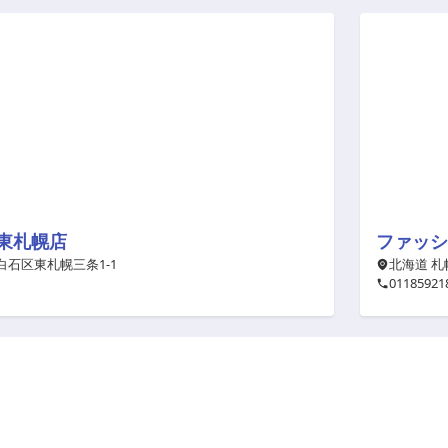
A東札幌店
ファッショ
白石区東札幌三条1-1
北海道 札幌
01185921