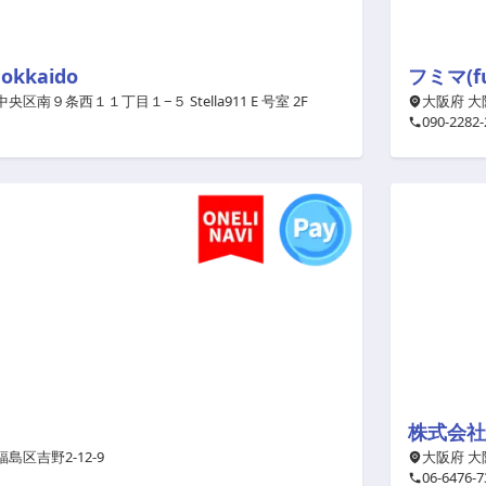
Hokkaido
フミマ(fu
央区南９条西１１丁目１−５ Stella911 E 号室 2F
大阪府 大
090-2282-
株式会社
島区吉野2-12-9
大阪府 大
06-6476-7