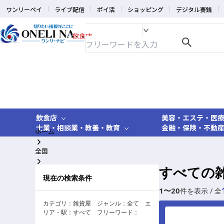
ワンリーペイ
ライブ配信
ポイ活
ショッピング
デジタル賽銭
飲食店
飲食店
美容・エステ・医
士業・相談業・教養・教育
金融・保険・不動
ホーム
全国
すべての
雑貨屋
現在の検索条件
1
〜
20
件を表示 / 全
カテゴリ：
雑貨屋
ジャンル：
全て
エ
リア・駅：
すべて
フリーワード：