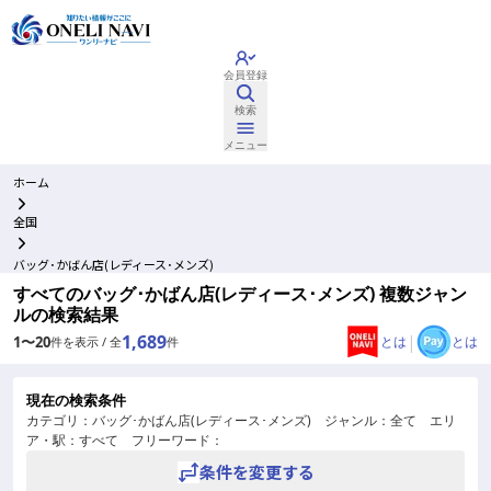
会員登録
検索
メニュー
ホーム
全国
バッグ･かばん店(レディース･メンズ)
すべてのバッグ･かばん店(レディース･メンズ) 複数ジャン
ルの検索結果
1,689
|
1
〜
20
とは
とは
件を表示 / 全
件
現在の検索条件
カテゴリ：
バッグ･かばん店(レディース･メンズ)
ジャンル：
全て
エリ
ア・駅：
すべて
フリーワード：
条件を変更する