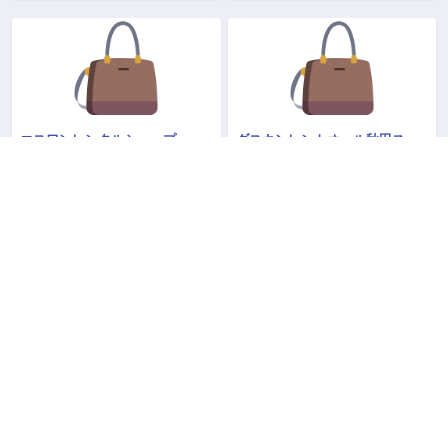
エスワンレンタルショップ
ダスキンレントオール秋田ステーション
秋田県 秋田市 手形田中７－１４
秋田県 秋田市 川尻若葉町１－４１
018-835-2018
018-863-8181