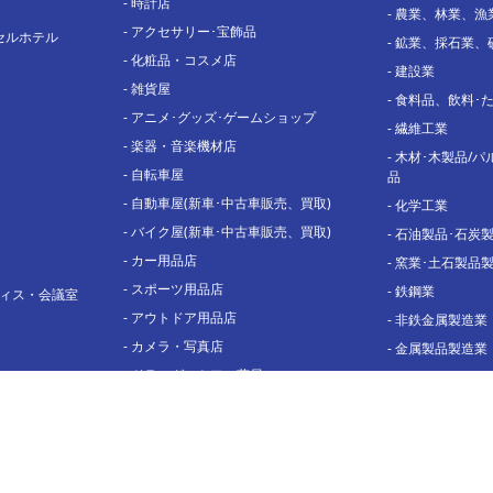
-
時計店
-
農業、林業、漁
-
アクセサリー･宝飾品
セルホテル
-
鉱業、採石業、
-
化粧品・コスメ店
-
建設業
-
雑貨屋
-
食料品、飲料･
-
アニメ･グッズ･ゲームショップ
-
繊維工業
-
楽器・音楽機材店
-
木材･木製品/パ
-
自転車屋
品
-
自動車屋(新車･中古車販売、買取)
-
化学工業
-
バイク屋(新車･中古車販売、買取)
-
石油製品･石炭
-
カー用品店
-
窯業･土石製品
-
スポーツ用品店
-
鉄鋼業
ィス・会議室
-
アウトドア用品店
-
非鉄金属製造業
-
カメラ・写真店
-
金属製品製造業
-
ドラッグストア・薬局
-
はん用機械器具
-
洋服店(レディース)
-
生産用機械器具
-
洋服店(メンズ)
-
業務用機械器具
-
靴屋(レディース)
-
電気機械器具製
-
靴屋(メンズ)
-
情報通信機械、