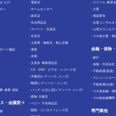
まつげ）
-
電器店
-
スクール･教室
ロン
-
ホームセンター
-
士業
-
家具店
-
相談業等
-
生活用品店
-
企業コンサルタ
-
デパート・百貨店
-
心理カウンセラ
-
生花店
-
その他士業・相
-
土産屋・物産店・無人店舗
金融・保険・
ポーツ施設
-
酒屋
-
本屋
-
銀行
-
文房具･事務用品店
-
保険・共済会社
-
CD・DVD・ビデオ・レコード店
-
不動産屋(賃貸)
-
洋服店(レディース･メンズ)
-
クレジットカー
-
靴屋(レディース・メンズ)
-
不動産屋(分譲)
療･健康･福祉
-
バッグ･かばん店(レディース･メンズ)
-
その他金融・保
-
着物･呉服店
-
その他金融機関
ス・会議室
-
ベビー･子供用品店
-
眼鏡・コンタクトレンズ店
専門業他
庫