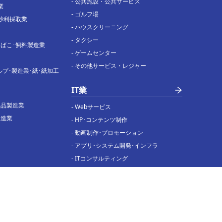
-
公共施設・公共サービス
業
-
ゴルフ場
砂利採取業
-
ハウスクリーニング
-
タクシー
たばこ･飼料製造業
-
ゲームセンター
-
その他サービス・レジャー
ルプ･製造業･紙･紙加工
IT業
製品製造業
-
Webサービス
製造業
-
HP･コンテンツ制作
-
動画制作･プロモーション
-
アプリ･システム開発･インフラ
-
ITコンサルティング
製造業
-
情報処理･分析
製造業
-
通信
製造業
-
カスタマーサービス
造業
-
オペレーション
電子部品･デバイス･回路