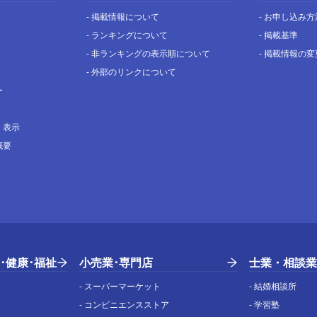
-
掲載情報について
-
お申し込み方
-
ランキングについて
-
掲載基準
-
非ランキングの表示順について
-
掲載情報の変
-
外部のリンクについて
ー
く表示
概要
･健康･福祉
小売業･専門店
士業・相談業
-
スーパーマーケット
-
結婚相談所
-
コンビニエンスストア
-
学習塾