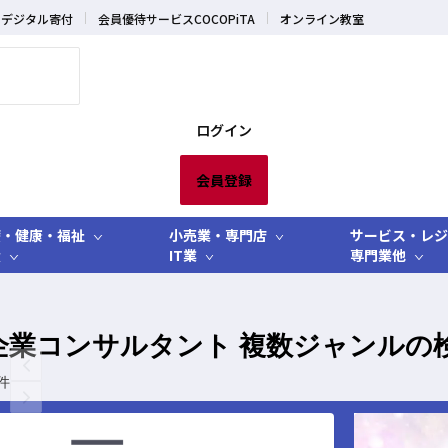
デジタル寄付
会員優待サービスCOCOPiTA
オンライン教室
ログイン
会員登録
療・健康・福祉
小売業・専門店
サービス・レジ
産
IT業
専門業他
企業コンサルタント 複数ジャンルの
件