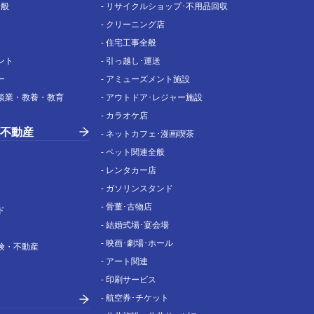
全般
-
リサイクルショップ･不用品回収
-
クリーニング店
-
住宅工事全般
ント
-
引っ越し･運送
ー
-
アミューズメント施設
談業・教養・教育
-
アウトドア･レジャー施設
-
カラオケ店
不動産
-
ネットカフェ･漫画喫茶
-
ペット関連全般
-
レンタカー店
-
ガソリンスタンド
-
骨董･古物店
ド
-
結婚式場･宴会場
-
映画･劇場･ホール
険・不動産
-
アート関連
-
印刷サービス
-
航空券･チケット