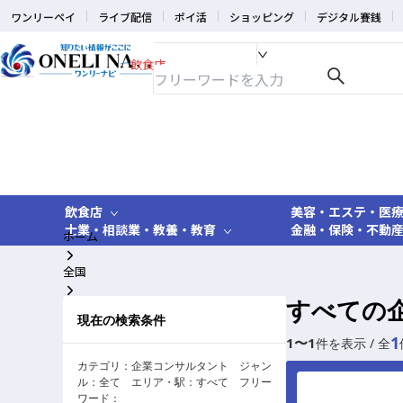
ワンリーペイ
ライブ配信
ポイ活
ショッピング
デジタル賽銭
飲食店
飲食店
美容・エステ・医
士業・相談業・教養・教育
金融・保険・不動
ホーム
全国
すべての
企業コンサルタント
現在の検索条件
1
1
〜
1
件を表示 / 全
カテゴリ：
企業コンサルタント
ジャン
ル：
全て
エリア・駅：
すべて
フリー
ワード：