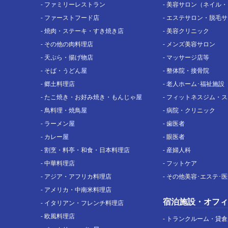
-
ファミリーレストラン
-
美容サロン（ネイル・
-
ファーストフード店
-
エステサロン・脱毛サ
-
焼肉・ステーキ・すき焼き店
-
美容クリニック
-
その他の肉料理店
-
メンズ美容サロン
-
天ぷら・揚げ物店
-
マッサージ店等
-
そば・うどん屋
-
整体院・接骨院
-
郷土料理店
-
老人ホーム･福祉施設
-
たこ焼き・お好み焼き・もんじゃ屋
-
フィットネスジム・ス
-
鳥料理・焼鳥屋
-
病院・クリニック
-
ラーメン屋
-
歯医者
-
カレー屋
-
眼医者
-
割烹・料亭・和食・日本料理店
-
産婦人科
-
中華料理店
-
フットケア
-
アジア・アフリカ料理店
-
その他美容･エステ･医
-
アメリカ・中南米料理店
宿泊施設・オフィ
-
イタリアン・フレンチ料理店
-
欧風料理店
-
トランクルーム・貸倉