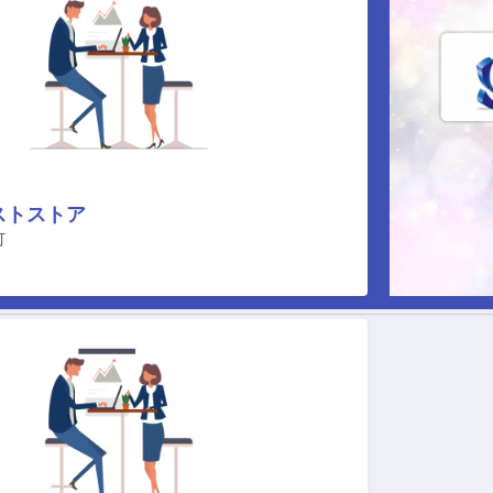
ストストア
町