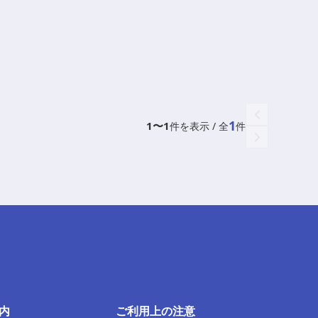
1
1
〜
1
件を表示 / 全
件
内
ご利用上の注意