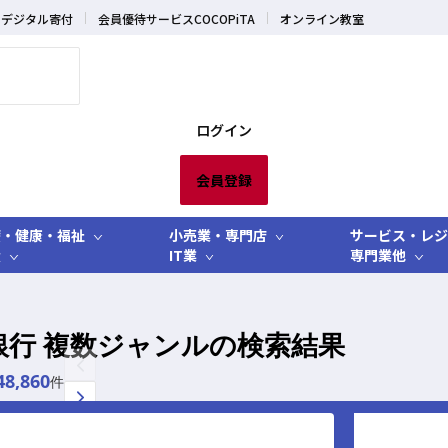
デジタル寄付
会員優待サービスCOCOPiTA
オンライン教室
ログイン
会員登録
療・健康・福祉
小売業・専門店
サービス・レジ
産
IT業
専門業他
銀行 複数ジャンルの検索結果
48,860
件