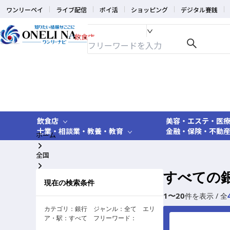
ワンリーペイ
ライブ配信
ポイ活
ショッピング
デジタル賽銭
飲食店
飲食店
美容・エステ・医
士業・相談業・教養・教育
金融・保険・不動
ホーム
全国
すべての
銀行
現在の検索条件
1
〜
20
件を表示 / 全
カテゴリ：
銀行
ジャンル：
全て
エリ
ア・駅：
すべて
フリーワード：