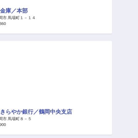
金庫／本部
岡市 馬場町１－１４
360
きらやか銀行／鶴岡中央支店
岡市 馬場町８－５
900