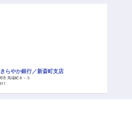
きらやか銀行／新斎町支店
岡市 馬場町８－５
811