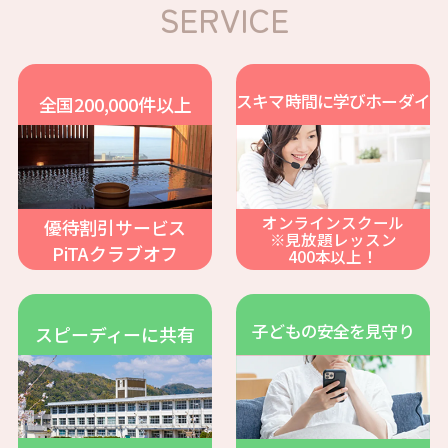
SERVICE
スキマ時間に学びホーダイ
全国200,000件以上
ココピタとは
オンラインスクール
優待割引サービス
※見放題レッスン
PiTAクラブオフ
400本以上！
料金・プラン
サービス紹介
子どもの安全を見守り
スピーディーに共有
利用者の声
よくある質問