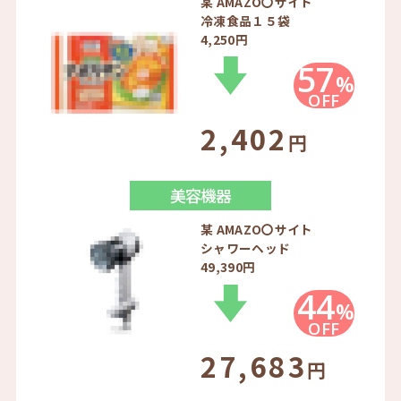
某 AMAZO〇サイト
冷凍食品１５袋
4,250円
57
%
OFF
2,402
円
美容機器
某 AMAZO〇サイト
シャワーヘッド
49,390円
44
%
OFF
27,683
円