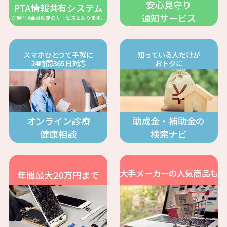
公式サイト
安心見守り
PTA情報共有システム
通知サービス
※現PTA会員限定のサービスとなります。
法人の方はこちら
お問い合わせ
スマホひとつで手軽に
知っている人だけが
24時間365日対応
おトクに
運営会社
特定商取引法に基づく表示
オンライン診療
助成金・補助金の
ログイン
健康相談
検索ナビ
大手メーカーの人気商品も
年間最大20万円まで