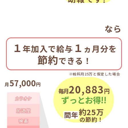
なら
１
１
年加入で給与
ヵ月分を
節約
できる！
※給料月25万と仮定した場合
57,000
月
円
20,883
毎月
円
ずっとお得!!
約25万
年間
の節約！