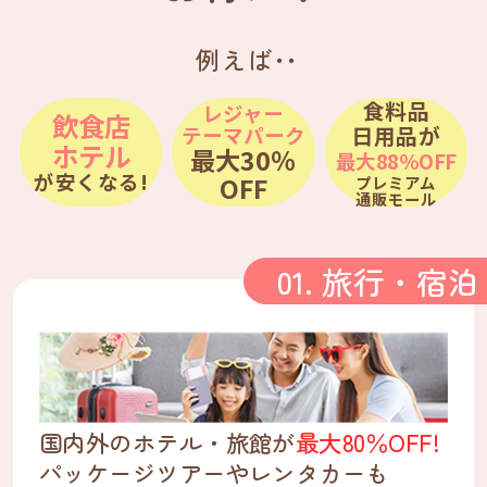
例えば
・
・
食料品
レジャー
飲食店
日用品が
テーマパーク
ホテル
最大30％
最大88％OFF
が安くなる!
OFF
プレミアム
通販モール
01. 旅行・宿泊
国内外のホテル・旅館が
最大80％OFF!
パッケージツアーやレンタカーも